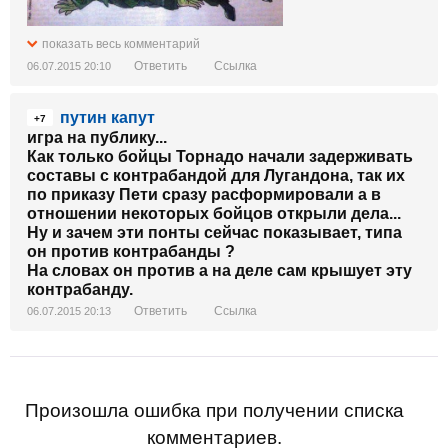
показать весь комментарий
Ответить
Ссылка
06.07.2015 20:10
путин капут
+7
игра на публику...
Как только бойцы Торнадо начали задерживать
составы с контрабандой для Лугандона, так их
по приказу Пети сразу расформировали а в
отношении некоторых бойцов открыли дела...
Ну и зачем эти понты сейчас показывает, типа
он против контрабанды ?
На словах он против а на деле сам крышует эту
контрабанду.
Ответить
Ссылка
06.07.2015 20:13
Произошла ошибка при получении списка
комментариев.