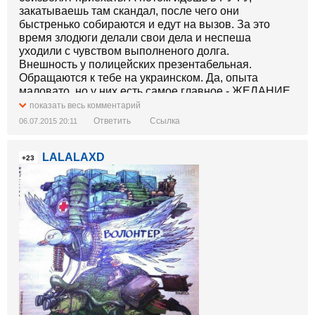
закатываешь там скандал, после чего они
быстренько собираются и едут на вызов. За это
время злодюги делали свои дела и неспеша
уходили с чувством выполненого долга.
Внешность у полицейских презентабельная.
Обращаются к тебе на украинском. Да, опыта
маловато, но у них есть самое главное - ЖЕЛАНИЕ
бороться с преступностью!
показать весь комментарий
Зачем мне "профессиональная" оперативно-
Ответить
Ссылка
06.07.2015 20:11
следственная група, которая никого не может
поймать на месте преступления??? Зачем мне
LALALAXD
"профессиональный" следователь, который говорит:
+23
"я никого не могу найти, значит нет оснований для
открытия уголовного производства"???
Пошли они все на хрен, эти пузатые и свинорылые
"профессионалы"!!!