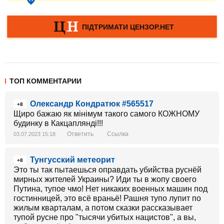
ТОП КОММЕНТАРИИ
Олександр Кондратюк #565517
+8
Щиро бажаю як мінімум такого самого КОЖНОМУ
будинку в Какцаплянді!!!
Ответить
Ссылка
03.07.2023 15:18
Тунгусский метеорит
+8
Это ты так пытаешься оправдать убийства руснёй
мирных жителей Украины? Иди ты в жопу своего
Путина, тупое чмо! Нет никаких военных машин под
гостинницей, это всё враньё! Рашня тупо лупит по
жилым кварталам, а потом сказки рассказывает
тупой русне про "тысячи убитых нацистов", а вы,