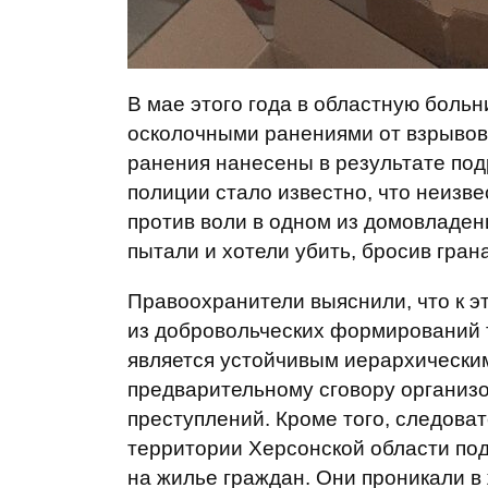
В мае этого года в областную больн
осколочными ранениями от взрывов.
ранения нанесены в результате под
полиции стало известно, что неизв
против воли в одном из домовладени
пытали и хотели убить, бросив гран
Правоохранители выяснили, что к э
из добровольческих формирований т
является устойчивым иерархически
предварительному сговору организо
преступлений. Кроме того, следова
территории Херсонской области п
на жилье граждан. Они проникали в