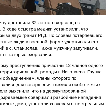
ицу доставили 32-летнего херсонца с
 В ходе осмотра медики установили, что
рыва двух гранат РГД. По словам потерпевшего,
естные люди в военной форме удерживали его
й в с. Станислав. Также мужчину запугивали,
аты, которые взорвались.
тому преступлению причастны 12 членов одного
ерриториальной громады г. Николаева. Группа
м объединением, члены которого по
вались для совершения тяжких и особо тяжких
тели выяснили, что на деоккупированной
одозреваемые совершали разбойные нападения
 жилые дома, угрожали хозяевам огнестрельным