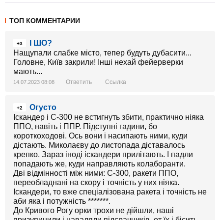
ТОП КОММЕНТАРИИ
І ШО?
+3
Нащупали слабке місто, тепер будуть дубасити...
Головне, Київ закрили! Інші нехай фейерверки
мають...
Ответить
Ссылка
14.07.2023 08:08
Огусто
+2
Іскандер і С-300 не встигнуть збити, практично ніяка
ППО, навіть і ППР. Підступні гадини, бо
короткоходові. Ось вони і насипають ними, куди
дістають. Миколаєву до листопада діставалось
крепко. Зараз іноді іскандери прилітають. І падли
попадають же, куди направляють колаборанти.
Дві відмінності між ними: С-300, ракети ППО,
переобладнані на скору і точність у них ніяка.
Іскандери, то вже спеціалізована ракета і точність не
аби яка і потужність *******.
До Кривого Рогу орки трохи не дійшли, наші
призупинили і наваляли підсрачників, от їх і бісить