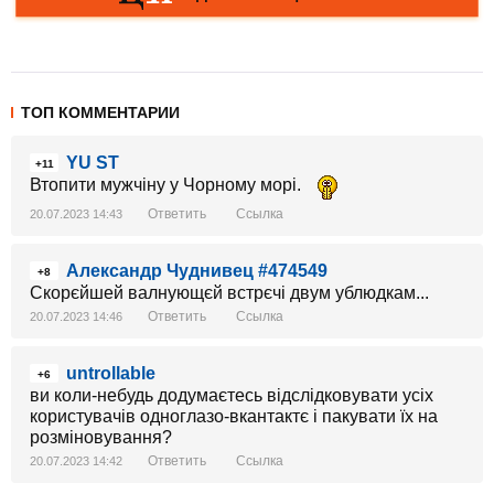
ТОП КОММЕНТАРИИ
YU ST
+11
Втопити мужчіну у Чорному морі.
Ответить
Ссылка
20.07.2023 14:43
Александр Чуднивец #474549
+8
Скорєйшей валнующєй встрєчі двум ублюдкам...
Ответить
Ссылка
20.07.2023 14:46
untrollable
+6
ви коли-небудь додумаєтесь відслідковувати усіх
користувачів одноглазо-вкантактє і пакувати їх на
розміновування?
Ответить
Ссылка
20.07.2023 14:42