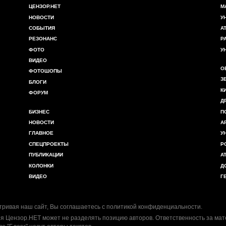
ЦЕНЗОР.НЕТ
М
НОВОСТИ
У
СОБЫТИЯ
А
РЕЗОНАНС
Р
ФОТО
У
ВИДЕО
О
ФОТОШОПЫ
З
БЛОГИ
К
ФОРУМ
Д
БИЗНЕС
П
НОВОСТИ
А
ГЛАВНОЕ
У
СПЕЦПРОЕКТЫ
Р
ПУБЛИКАЦИИ
А
КОЛОНКИ
Д
ВИДЕО
Г
ривая наш сайт, Вы соглашаетесь с
политикой конфиденциальности
.
я Цензор.НЕТ может не разделять позицию авторов. Ответственность за ма