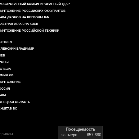
АССИРОВАННЫЙ КОМБИНИРОВАННЫЙ УДАР
НИЧТОЖЕНИЕ РОССИЙСКИХ ОККУПАНТОВ
ТАКА ДРОНОВ НА РЕГИОНЫ РФ
АКЕТНАЯ АТАКА НА КИЕВ
НИЧТОЖЕНИЕ РОССИЙСКОЙ ТЕХНИКИ
БСТРЕЛ
ЕЛЕНСКИЙ ВЛАДИМИР
ИЕВ
РОНЫ
ОЛЬША
РМИЯ РФ
НИЧТОЖЕНИЕ
ОССИЯ
ТАКА
ОНЕЦКАЯ ОБЛАСТЬ
ЕНШТАБ ВС
Посещаемость
териалы
за вчера
657 660