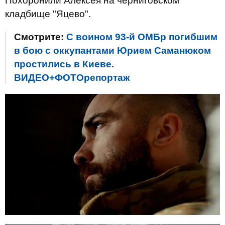
Похоронили Алексея на черниговском
кладбище "Яцево".
Смотрите:
С воином 93-й ОМБр погибшим
в бою с оккупантами Юрием Саманюком
простились в Киеве.
ВИДЕО+ФОТОрепортаж