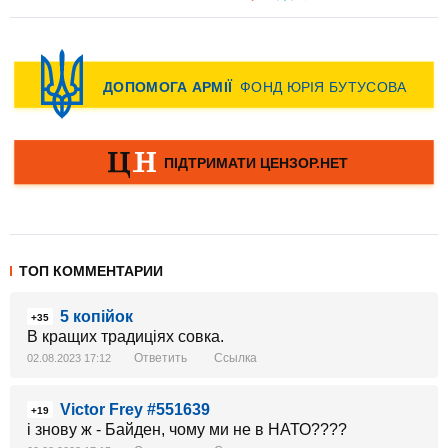
ТОП КОММЕНТАРИИ
5 копійок
+35
В кращих традиціях совка.
Ответить
Ссылка
02.08.2023 17:12
Victor Frey #551639
+19
і знову ж - Байден, чому ми не в НАТО????