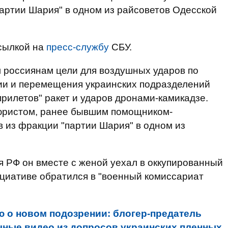
партии Шария" в одном из райсоветов Одесской
сылкой на
пресс-службу
СБУ.
 россиянам цели для воздушных ударов по
ции и перемещения украинских подразделений
прилетов" ракет и ударов дронами-камикадзе.
юристом, ранее бывшим помощником-
в из фракции "партии Шария" в одном из
 РФ он вместе с женой уехал в оккупированный
циативе обратился в "военный комиссариат
о новом подозрении: блогер-предатель
ные видео из допросов украинских пленных.