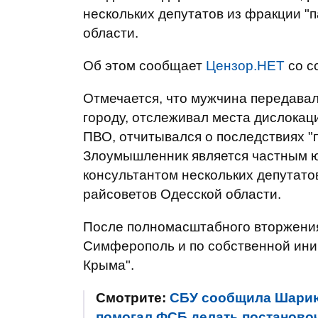
нескольких депутатов из фракции "
области.
Об этом сообщает
Цензор.НЕТ
со с
Отмечается, что мужчина передавал
городу, отслеживал места дислока
ПВО, отчитывался о последствиях "
Злоумышленник является частным 
консультантом нескольких депутато
райсоветов Одесской области.
После полномасштабного вторжения
Симферополь и по собственной ини
Крыма".
Смотрите:
СБУ сообщила Шарию 
помогал ФСБ делать постановоч