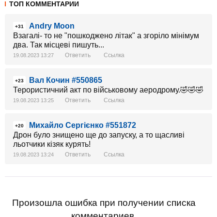
ТОП КОММЕНТАРИИ
Andry Moon
+31
Взагалі- то не "пошкоджено літак" а згоріло мінімум
два. Так місцеві пишуть...
Ответить
Ссылка
19.08.2023 13:27
Вал Кочин #550865
+23
Терористичний акт по військовому аеродрому.🤣🤣🤣
Ответить
Ссылка
19.08.2023 13:25
Михайло Сергієнко #551872
+20
Дрон було знищено ще до запуску, а то щасливі
льотчики кізяк курять!
Ответить
Ссылка
19.08.2023 13:24
Произошла ошибка при получении списка
комментариев.