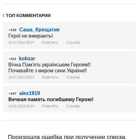
ТОП КОММЕНТАРИИ
Саша_Крещатик
+120
Герої не вмирають!
Ответить
Ссылка
18.07.2015 09:07
kobzar
+112
Вічна Пам'ять українським Героям!!
Почивайте з миром сини України!!
Ответить
Ссылка
18.07.2015 09:07
alex1919
+107
Вечная память погибшему Герою!
Ответить
Ссылка
18.07.2015 09:07
Произошла ошибка при получении списка