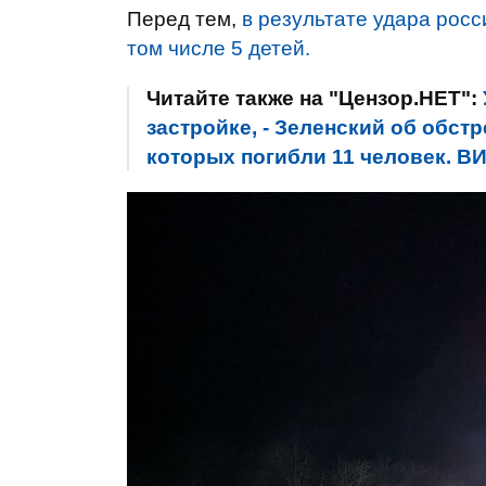
Перед тем,
в результате удара росс
том числе 5 детей.
Читайте также на "Цензор.НЕТ":
застройке, - Зеленский об обст
которых погибли 11 человек. В