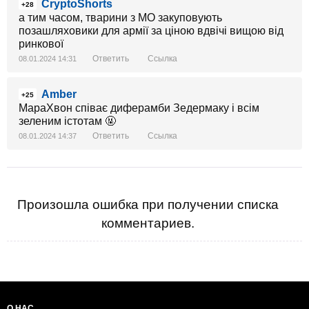
CryptoShorts
+28
а тим часом, тварини з МО закуповують
позашляховики для армії за ціною вдвічі вищою від
ринкової
Ответить
Ссылка
08.01.2024 14:31
Amber
+25
МараХвон співає диферамби Зедермаку і всім
зеленим істотам 🤬
Ответить
Ссылка
08.01.2024 14:37
Произошла ошибка при получении списка
комментариев.
О НАС