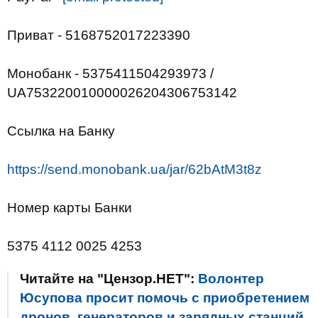
Приват - 5168752017223390
Монобанк - 5375411504293973 /
UA753220010000026204306753142
Ссылка на Банку
https://send.monobank.ua/jar/62bAtM3t8z
Номер карты Банки
5375 4112 0025 4253
Читайте на "Цензор.НЕТ":
Волонтер
Юсупова просит помочь с приобретением
дронов, генераторов и зарядных станций