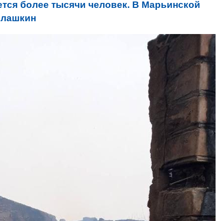
ется более тысячи человек. В Марьинской
Филашкин