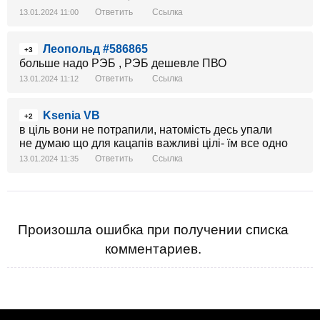
Ответить
Ссылка
13.01.2024 11:00
Леопольд #586865
+3
больше надо РЭБ , РЭБ дешевле ПВО
Ответить
Ссылка
13.01.2024 11:12
Ksenia VB
+2
в ціль вони не потрапили, натомість десь упали
не думаю що для кацапів важливі цілі- їм все одно
Ответить
Ссылка
13.01.2024 11:35
Произошла ошибка при получении списка
комментариев.