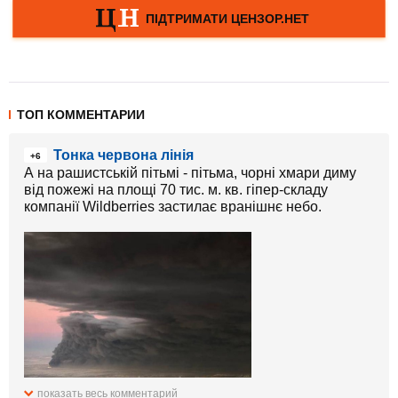
ТОП КОММЕНТАРИИ
Тонка червона лінія
+6
А на рашистській пітьмі - пітьма, чорні хмари диму
від пожежі на площі 70 тис. м. кв. гіпер-складу
компанії Wildberries застилає вранішнє небо.
показать весь комментарий