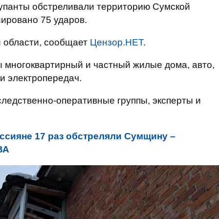
купанты обстреливали территорию Сумской
ировано 75 ударов.
 области, сообщает
Цензор.НЕТ
.
 многоквартирный и частный жилые дома, авто,
ии электропередач.
ледственно-оперативные группы, эксперты и
оссияне 17 раз обстреляли Сумщину –
ВА