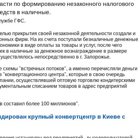
ласти по формированию незаконного налогового
едств в наличные.
лужбе ГФС.
целью прикрытия своей незаконной деятельности создали и
ионных фирм. На их счета поступали безналичные денежны
ономики в виде оплаты за товары и услуг, после чего
ек в наличные за денежное вознаграждение в размере
существлялось непосредственно в г. Запорожье.
 схемы "встречных потоков", а именно перечисляли деньги
в "конвертационного центра", которые в свою очередь
мпании, осуществлявшей оптовую торговлю кондитерскими
ументальным списанием товаров в адрес предприятий
 составил более 100 миллионов".
дирован крупный конвертцентр в Киеве с
 время установлен ряд предприятий - выгодополучателей,