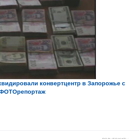
квидировали конвертцентр в Запорожье с
. ФОТОрепортаж