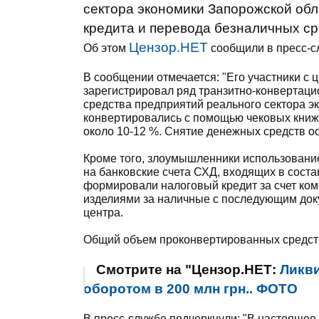
сектора экономики Запорожской об
кредита и перевода безналичных ср
Цензор.НЕТ
Об этом
сообщили в пресс-с
В сообщении отмечается: "Его участники с 
зарегистрировал ряд транзитно-конвертац
средства предприятий реального сектора эк
конвертировались с помощью чековых книж
около 10-12 %. Снятие денежных средств о
Кроме того, злоумышленники использование
на банковские счета СХД, входящих в соста
формировали налоговый кредит за счет ко
изделиями за наличные с последующим док
центра.
Общий объем проконвертированных средств
Смотрите на "Цензор.НЕТ:
Ликви
оборотом в 200 млн грн.. ФОТО
В пресс-службе подчеркнули: "В настоящее