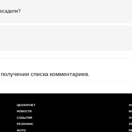
посадили?
получении списка комментариев.
ЦЕНЗОР.НЕТ
У
НОВОСТИ
М
СОБЫТИЯ
У
РЕЗОНАНС
А
ФОТО
Р