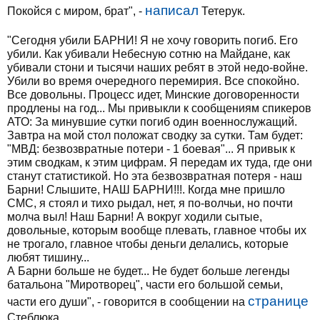
написал
Покойся с миром, брат", -
Тетерук.
"Сегодня убили БАРНИ! Я не хочу говорить погиб. Его
убили. Как убивали Небесную сотню на Майдане, как
убивали стони и тысячи наших ребят в этой недо-войне.
Убили во время очередного перемирия. Все спокойно.
Все довольны. Процесс идет, Минские договоренности
продлены на год... Мы привыкли к сообщениям спикеров
АТО: За минувшие сутки погиб один военнослужащий.
Завтра на мой стол положат сводку за сутки. Там будет:
"МВД: безвозвратные потери - 1 боевая"... Я привык к
этим сводкам, к этим цифрам. Я передам их туда, где они
станут статистикой. Но эта безвозвратная потеря - наш
Барни! Слышите, НАШ БАРНИ!!!. Когда мне пришло
СМС, я стоял и тихо рыдал, нет, я по-волчьи, но почти
молча выл! Наш Барни! А вокруг ходили сытые,
довольные, которым вообще плевать, главное чтобы их
не трогало, главное чтобы деньги делались, которые
любят тишину...
А Барни больше не будет... Не будет больше легенды
батальона "Миротворец", части его большой семьи,
странице
части его души", - говорится в сообщении на
Стеблюка.