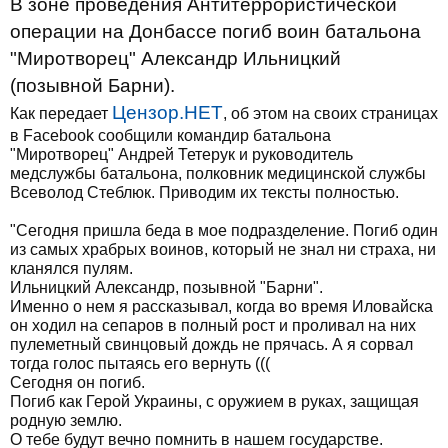
В зоне проведения Антитеррористической
операции на Донбассе погиб воин батальона
"Миротворец" Александр Ильницкий
(позывной Барни).
Цензор.НЕТ
Как передает
, об этом на своих страницах
в Facebook сообщили командир батальона
"Миротворец" Андрей Тетерук и руководитель
медслужбы батальона, полковник медицинской службы
Всеволод Стеблюк. Приводим их тексты полностью.
"Сегодня пришла беда в мое подразделение. Погиб один
из самых храбрых воинов, который не знал ни страха, ни
кланялся пулям.
Ильницкий Александр, позывной "Барни".
Именно о нем я рассказывал, когда во время Иловайска
он ходил на сепаров в полный рост и проливал на них
пулеметный свинцовый дождь не прячась. А я сорвал
тогда голос пытаясь его вернуть (((
Сегодня он погиб.
Погиб как Герой Украины, с оружием в руках, защищая
родную землю.
О тебе будут вечно помнить в нашем государстве.