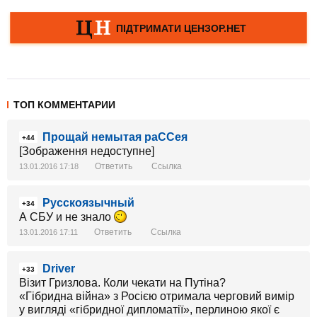
ТОП КОММЕНТАРИИ
Прощай немытая раССея
+44
[Зображення недоступне]
Ответить
Ссылка
13.01.2016 17:18
Русскоязычный
+34
А СБУ и не знало
Ответить
Ссылка
13.01.2016 17:11
Driver
+33
Візит Гризлова. Коли чекати на Путіна?
«Гібридна війна» з Росією отримала черговий вимір
у вигляді «гібридної дипломатії», перлиною якої є