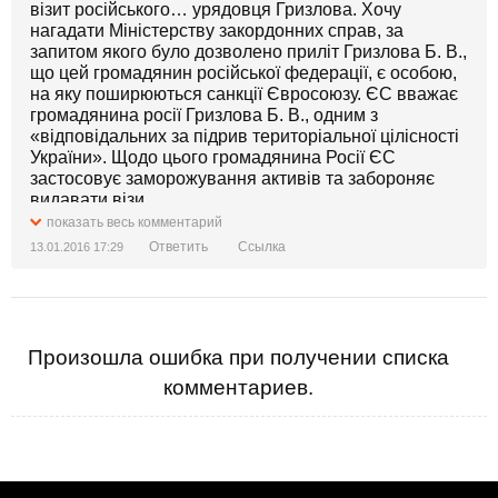
візит російського… урядовця Гризлова. Хочу
нагадати Міністерству закордонних справ, за
запитом якого було дозволено приліт Гризлова Б. В.,
що цей громадянин російської федерації, є особою,
на яку поширюються санкції Євросоюзу. ЄС вважає
громадянина росії Гризлова Б. В., одним з
«відповідальних за підрив територіальної цілісності
України». Щодо цього громадянина Росії ЄС
застосовує заморожування активів та забороняє
видавати візи.
показать весь комментарий
Україна принизливо приймає черговий «гібрид»
Ответить
Ссылка
13.01.2016 17:29
кремля - офіційний візит без перетину кордону
«невиїзного» політика, демонструючи зневагу не
тільки до власних громадян які загинули, були
поранені і продовжують ризикувати життям у війні з
росією, але й до Європейського Союзу.
Произошла ошибка при получении списка
Ми вимагатимемо пояснень від Міністра
комментариев.
закордонних справ. Тому що після цього візиту стає
риторичним запитання: «Коли нам очікувати на візит
іншого відомого російського політичного діяча -
Путіна В. В.?»
P.S.: Для зустрічей з «невиїзними» громадянами
російської федерації є чудове місто в Білорусії -