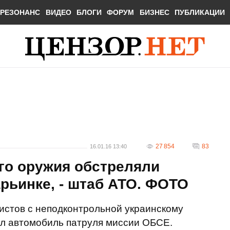
РЕЗОНАНС
ВИДЕО
БЛОГИ
ФОРУМ
БИЗНЕС
ПУБЛИКАЦИИ
27 854
83
16.01.16 13:40
го оружия обстреляли
рьинке, - штаб АТО. ФОТО
ристов с неподконтрольной украинскому
ял автомобиль патруля миссии ОБСЕ.