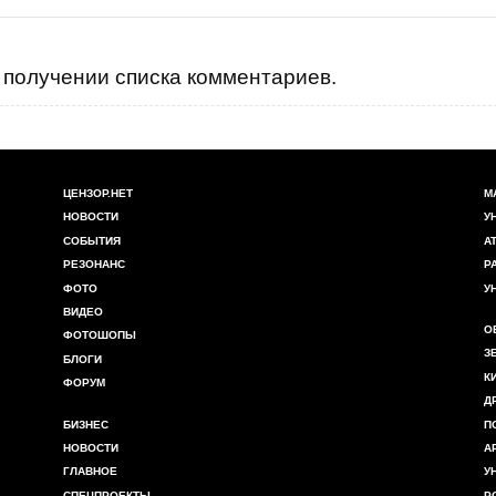
получении списка комментариев.
ЦЕНЗОР.НЕТ
М
НОВОСТИ
У
СОБЫТИЯ
А
РЕЗОНАНС
Р
ФОТО
У
ВИДЕО
О
ФОТОШОПЫ
З
БЛОГИ
К
ФОРУМ
Д
БИЗНЕС
П
НОВОСТИ
А
ГЛАВНОЕ
У
СПЕЦПРОЕКТЫ
Р