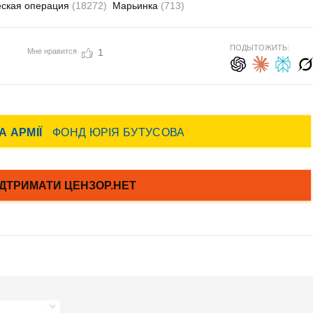
еская операция
(18272)
Марьинка
(713)
ПОДЫТОЖИТЬ:
Мне нравится
1