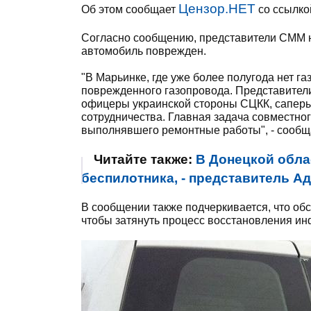
Цензор.НЕТ
Об этом сообщает
со ссылко
Согласно сообщению, представители СММ не
автомобиль поврежден.
"В Марьинке, где уже более полугода нет г
поврежденного газопровода. Представители
офицеры украинской стороны СЦКК, сапер
сотрудничества. Главная задача совместно
выполнявшего ремонтные работы", - сообща
Читайте также:
В Донецкой обла
беспилотника, - представитель А
В сообщении также подчеркивается, что об
чтобы затянуть процесс восстановления ин