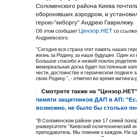
Соломенского района Киева почтили
оборонявших аэродром, и установи
герою-"киборгу" Андрею Гаврилюку.
Цензор.НЕТ
Об этом сообщает
со ссылко
Андриевского.
"Сегодня вся страна чтит память наших ге
жизнь за Родину, за наше будущее. Один из
Большое спасибо и низкий поклон родителя
мемориальная доска будет постоянным нап
чести, достоинстве и героическом подвиге 
свою Родину ", - отметил во время митинга
Смотрите также на "Цензор.НЕТ
памяти защитников ДАП в АП: "Есл
возможно, не было бы столько п
"В Соломенском районе уже 17 семей похо
университете "Киевский политехнический ин
преподаватель. Мы помним о каждом. Ни одн