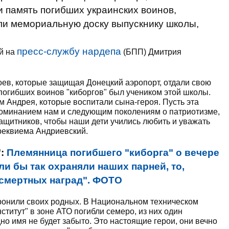
 память погибших украинских воинов,
ли мемориальную доску выпускнику школы,
пресс-службу нардепа
й на
(БПП) Дмитрия
роев, которые защищая Донецкий аэропорт, отдали свою
 погибших воинов "киборгов" был учеником этой школы.
м Андрея, которые воспитали сына-героя. Пусть эта
оминанием нам и следующим поколениям о патриотизме,
защитников, чтобы наши дети учились любить и уважать
-реквиема Андриевский.
":
Племянница погибшего "киборга" о вечере
и бы так охраняли наших парней, то,
осмертных наград". ФОТО
ронили своих родных. В Национальном техническом
ститут" в зоне АТО погибли семеро, из них один
о имя не будет забыто. Это настоящие герои, они вечно