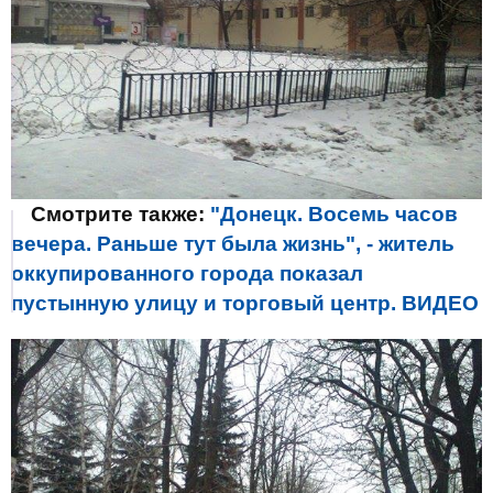
Смотрите также:
"Донецк. Восемь часов
вечера. Раньше тут была жизнь", - житель
оккупированного города показал
пустынную улицу и торговый центр. ВИДЕО