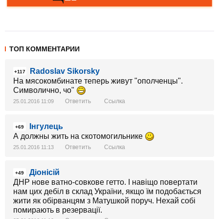
ТОП КОММЕНТАРИИ
Radoslav Sikorsky
+117
На мясокомбинате теперь живут "ополченцы".
Символично, чо"
Ответить
Ссылка
25.01.2016 11:09
Інгулець
+69
А должны жить на скотомогильнике
Ответить
Ссылка
25.01.2016 11:13
Діонісій
+49
ДНР нове ватно-совкове гетто. І навіщо повертати
нам цих дебіл в склад України, якщо їм подобається
жити як обірванцям з Матушкой поруч. Нехай собі
помирають в резервації.