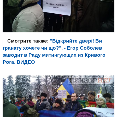
Смотрите также:
"Відкрийте двері! Ви
гранату хочете чи що?", - Егор Соболев
заводит в Раду митингующих из Кривого
Рога. ВИДЕО