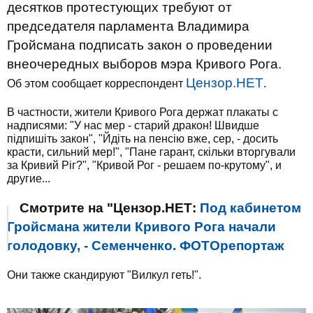
десятков протестующих требуют от
председателя парламента Владимира
Гройсмана подписать закон о проведении
внеочередных выборов мэра Кривого Рога.
Цензор.НЕТ
Об этом сообщает корреспондент
.
В частности, жители Кривого Рога держат плакаты с
надписями: "У нас мер - старий дракон! Швидше
підпишіть закон", "Йдіть на пенсію вже, сер, - досить
красти, сильний мер!", "Пане гарант, скільки вторгували
за Кривий Ріг?", "Кривой Рог - решаем по-крутому", и
другие...
Смотрите на "Цензор.НЕТ:
Под кабинетом
Гройсмана жители Кривого Рога начали
голодовку, - Семенченко. ФОТОрепортаж
Они также скандируют "Вилкул геть!".