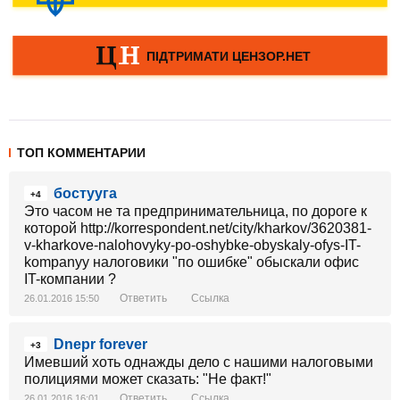
ТОП КОММЕНТАРИИ
бостууга
+4
Это часом не та предпринимательница, по дороге к
которой http://korrespondent.net/city/kharkov/3620381-
v-kharkove-nalohovyky-po-oshybke-obyskaly-ofys-IT-
kompanyy налоговики "по ошибке" обыскали офис
IT-компании ?
Ответить
Ссылка
26.01.2016 15:50
Dnepr forever
+3
Имевший хоть однажды дело с нашими налоговыми
полициями может сказать: "Не факт!"
Ответить
Ссылка
26.01.2016 16:01