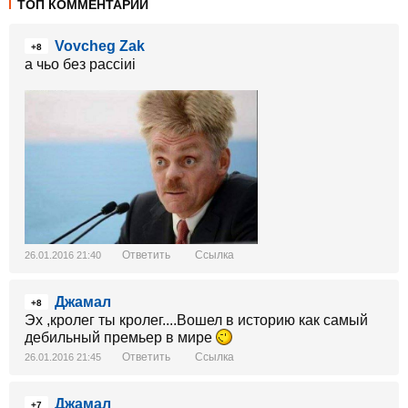
ТОП КОММЕНТАРИИ
Vovcheg Zak
+8
а чьо без рассіиі
Ответить
Ссылка
26.01.2016 21:40
Джамал
+8
Эх ,кролег ты кролег....Вошел в историю как самый
дебильный премьер в мире
Ответить
Ссылка
26.01.2016 21:45
Джамал
+7