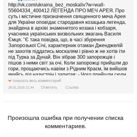
http://vk.com/ukraina_bez_moskaliv?w=wall-
55604334_400412 ЛЕГЕНДА ПРО МЕЧ АРЕЯ. Про
суть і містичне призначення священного меча Арея
для України оповідає стародавня козацька легенда,
знайдена в архіві знаменитого козака і кобзаря,
учасника українських визвольних змагань Василя
Ємця. "Є така повідка, що, в часі збурення
Запорозької Січі, характерник отаман Дженджелій
не захотів піддатись москалям і рівно ж не хотів іти
під Турка за Дунай. Він зібрав 300 запорожців і
пішов з ними світ за очі. Коли запорожці прийшли до
гори, прощаючись навіки з Рідним Краєм, їм вийшов
якийсь дід назустріч і запитав: - Чого прийшли сюди
ви, діти? [Зображення недоступне]
показать весь комментарий
Ответить
Ссылка
26.01.2016 21:44
Произошла ошибка при получении списка
комментариев.