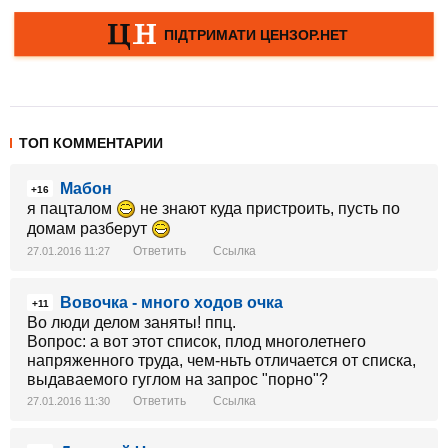
ТОП КОММЕНТАРИИ
Мабон
+16
я пацталом
не знают куда пристроить, пусть по
домам разберут
Ответить
Ссылка
27.01.2016 11:27
Вовочка - много ходов очка
+11
Во люди делом заняты! ппц.
Вопрос: а вот этот список, плод многолетнего
напряженного труда, чем-ньть отличается от списка,
выдаваемого гуглом на запрос "порно"?
Ответить
Ссылка
27.01.2016 11:30