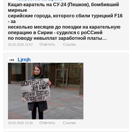
Кацап-каратель на СУ-24 (Пешков), бомбивший
мирные
сирийские города, которого сбили турецкий
F
16
- за
несколько месяцев до поездки на карательную
операцию в Сирии - судился с роССией
по поводу невыплат заработной платы…
Ответить
Ссылка
15.02.2016 12:57
Ljrnjh
+41
Ответить
Ссылка
15.02.2016 13:20