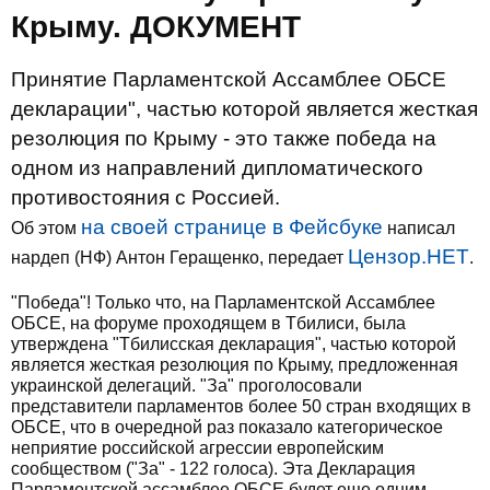
Крыму. ДОКУМЕНТ
Принятие Парламентской Ассамблее ОБСЕ
декларации", частью которой является жесткая
резолюция по Крыму - это также победа на
одном из направлений дипломатического
противостояния с Россией.
на своей странице в Фейсбуке
Об этом
написал
Цензор.НЕТ
нардеп (НФ) Антон Геращенко, передает
.
"Победа"! Только что, на Парламентской Ассамблее
ОБСЕ, на форуме проходящем в Тбилиси, была
утверждена "Тбилисская декларация", частью которой
является жесткая резолюция по Крыму, предложенная
украинской делегаций. "За" проголосовали
представители парламентов более 50 стран входящих в
ОБСЕ, что в очередной раз показало категорическое
неприятие российской агрессии европейским
сообществом ("За" - 122 голоса). Эта Декларация
Парламентской ассамблее ОБСЕ будет еще одним