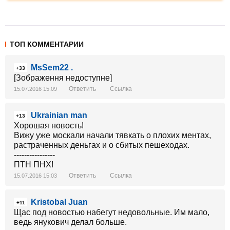
ТОП КОММЕНТАРИИ
MsSem22 .
+33
[Зображення недоступне]
Ответить
Ссылка
15.07.2016 15:09
Ukrainian man
+13
Хорошая новость!
Вижу уже москали начали тявкать о плохих ментах,
растраченных деньгах и о сбитых пешеходах.
----------------
ПТН ПНХ!
Ответить
Ссылка
15.07.2016 15:03
Kristobal Juan
+11
Щас под новостью набегут недовольные. Им мало,
ведь янукович делал больше.