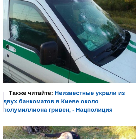
Также читайте:
Неизвестные украли из
двух банкоматов в Киеве около
полумиллиона гривен, - Нацполиция