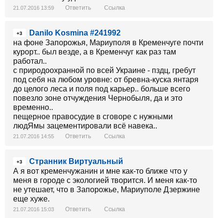
Ответить
Ссылка
21.07.2016 13:59
Danilo Kosmina #241992
+3
на фоне Запорожья, Мариуполя в Кременчуге почти
курорт.. был везде, а в Кременчуг как раз там
работал..
с природоохранной по всей Украине - пздц, гребут
под себя на любом уровне: от бревна-куска янтаря
до целого леса и поля под карьер.. больше всего
повезло зоне отчуждения Чернобыля, да и это
временно..
пещерное правосудие в сговоре с нужными
людЯмы зацементировали всё навека..
Ответить
Ссылка
21.07.2016 14:55
Странник Виртуальный
+3
А я вот кременчужанин и мне как-то ближе что у
меня в городе с экологией творится. И меня как-то
не утешает, что в Запорожье, Мариуполе Дзержине
еще хуже.
Ответить
Ссылка
21.07.2016 15:03