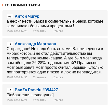
ТОП КОММЕНТАРИИ
Антон Чигур
+7
а нефиг нести бабки в сомнительные банки, которые
заманивают большими процентами !
Ответить
Ссылка
25.07.2016 14:20
Александр Маргадон
+7
Сограждане! Не надо быть лохами! Вложив деньги в
мираж который не стал действительностью вы
теперь требуете компенсацию. А где был мозг, когда
вам обещали 26-28% годовых зимой? Правильно
мозг был занят, мозг просто считал барыши. Столько
лет повторяется одно и тоже, а лох не переводится.
Ответить
Ссылка
25.07.2016 14:30
BanZa Pravdu #354427
+3
[Зображення недоступне]
Ответить
Ссылка
25.07.2016 14:21