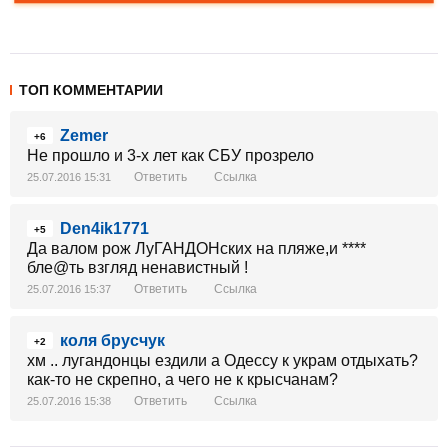
ТОП КОММЕНТАРИИ
Zemer
+6
Не прошло и 3-х лет как СБУ прозрело
Ответить
Ссылка
25.07.2016 15:31
Den4ik1771
+5
Да валом рож ЛуГАНДОНских на пляже,и ****
бле@ть взгляд ненавистный !
Ответить
Ссылка
25.07.2016 15:37
коля брусчук
+2
хм .. лугандонцы ездили а Одессу к украм отдыхать?
как-то не скрепно, а чего не к крысчанам?
Ответить
Ссылка
25.07.2016 15:38