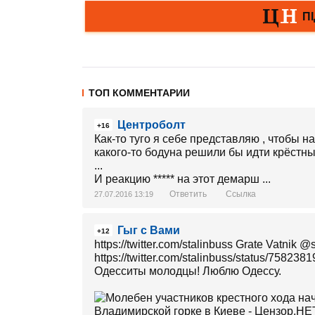
ТОП КОММЕНТАРИИ
Центроболт
+16
Как-то туго я себе представляю , чтобы н
какого-то бодуна решили бы идти крёстн
...
И реакцию ***** на этот демарш ...
Ответить
Ссылка
27.07.2016 13:19
Гыг с Вами
+12
https://twitter.com/stalinbuss Grate Vatnik ‏@stalinbuss
https://twitter.com/stalinbuss/status/7582
Одесситы молодцы! Люблю Одессу.