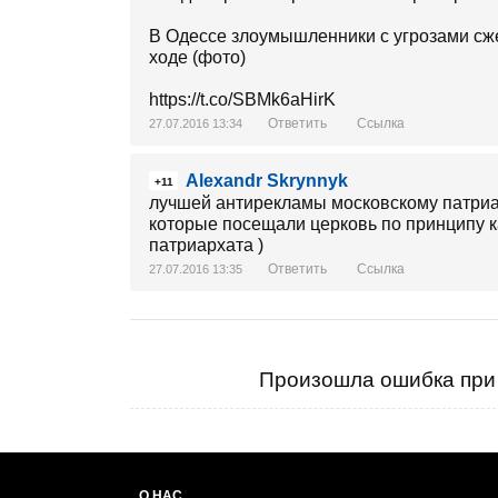
В Одессе злоумышленники с угрозами сже
ходе (фото)
https://t.co/SBMk6aHirK
Ответить
Ссылка
27.07.2016 13:34
Alexandr Skrynnyk
+11
лучшей антирекламы московскому патриар
которые посещали церковь по принципу к
патриархата )
Ответить
Ссылка
27.07.2016 13:35
Произошла ошибка при 
О НАС