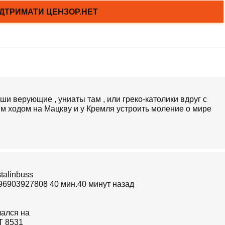
аши верующие , униаты там , или греко-католики вдруг с
ым ходом на Мацкву и у Кремля устроить моление о мире
38196903927808 40 мин.40 минут назад