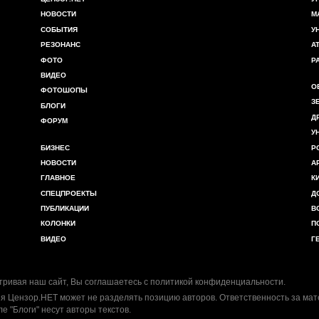
НОВОСТИ
М
СОБЫТИЯ
У
РЕЗОНАНС
А
ФОТО
Р
ВИДЕО
О
ФОТОШОПЫ
З
БЛОГИ
Д
ФОРУМ
У
БИЗНЕС
Р
НОВОСТИ
А
ГЛАВНОЕ
К
СПЕЦПРОЕКТЫ
Д
ПУБЛИКАЦИИ
В
КОЛОНКИ
П
ВИДЕО
Г
ривая наш сайт, Вы соглашаетесь с
политикой конфиденциальности
.
я Цензор.НЕТ может не разделять позицию авторов. Ответственность за ма
ле "Блоги" несут авторы текстов.