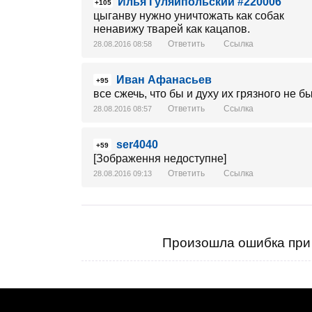
Илья Гуляйпольский #220006
+105
цыганву нужно уничтожать как собак
ненавижу тварей как кацапов.
Ответить
Ссылка
28.08.2016 08:58
Иван Афанасьев
+95
все сжечь, что бы и духу их грязного не б
Ответить
Ссылка
28.08.2016 08:57
ser4040
+59
[Зображення недоступне]
Ответить
Ссылка
28.08.2016 09:13
Произошла ошибка при 