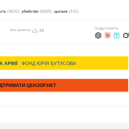
асть
(4632)
убийство
(6805)
цыгане
(142)
ПОДЫТОЖИТЬ:
Мне нравится
29