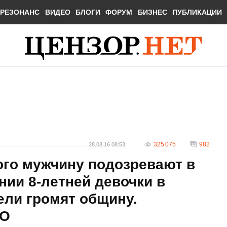
РЕЗОНАНС
ВИДЕО
БЛОГИ
ФОРУМ
БИЗНЕС
ПУБЛИКАЦИИ
325 075
982
28.08.16 08:53
ого мужчину подозревают в
нии 8-летней девочки в
ели громят общину.
ЕО