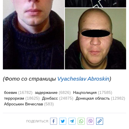
(Фото со страницы
Vyacheslav Abroskin
)
боевик
(16782)
задержание
(6826)
Нацполиция
(17585)
терроризм
(18625)
Донбасс
(24875)
Донецкая область
(12982)
Аброськин Вячеслав
(583)
ПОДЕЛИТЬСЯ: