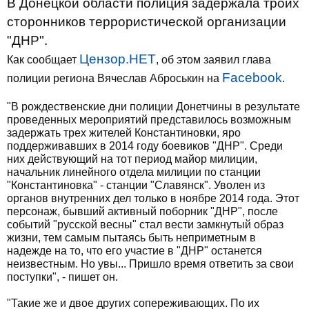
В Донецкой области полиция задержала троих
сторонников террористической организации
"ДНР".
Цензор.НЕТ
Как сообщает
, об этом заявил глава
Facebook
полиции региона Вячеслав Аброськин на
.
"В рождественские дни полиции Донетчины в результате
проведенных мероприятий представилось возможным
задержать трех жителей Константиновки, яро
поддерживавших в 2014 году боевиков "ДНР". Среди
них действующий на тот период майор милиции,
начальник линейного отдела милиции по станции
"Константиновка" - станции "Славянск". Уволен из
органов внутренних дел только в ноябре 2014 года. Этот
персонаж, бывший активный поборник "ДНР", после
событий "русской весны" стал вести замкнутый образ
жизни, тем самым пытаясь быть неприметным в
надежде на то, что его участие в "ДНР" останется
неизвестным. Но увы... Пришло время ответить за свои
поступки", - пишет он.
"Такие же и двое других сопереживающих. По их