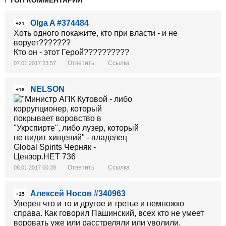
ТОП КОММЕНТАРИИ
Olga A #374484
+21
Хоть одного покажите, кто при власти - и не
ворует???????
Кто он - этот Герой??????????
Ответить
Ссылка
07.01.2017 23:57
NELSON
+16
Ответить
Ссылка
08.01.2017 00:28
Алексей Носов #340963
+15
Уверен что и то и другое и третье и немножко
справа. Как говорил Пашинский, всех кто не умеет
воровать уже или расстреляли или уволили.