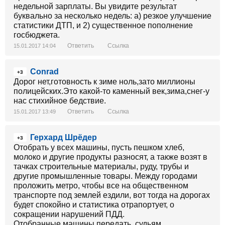
недельной зарплаты. Вы увидите результат
буквально за несколько недель: а) резкое улучшение
статистики ДТП, и 2) существенное пополнение
госбюджета.
Ответить
Ссылка
15.01.2017 14:04
Conrad
+3
Дорог нет,готовность к зиме ноль,зато миллионы
полицейских.Это какой-то каменный век,зима,снег-у
нас стихийное бедствие.
Ответить
Ссылка
15.01.2017 13:49
Герхард Шрёдер
+3
Отобрать у всех машины, пусть пешком хлеб,
молоко и другие продукты разносят, а также возят в
тачках строительные материалы, руду, трубы и
другие промышленные товары. Между городами
проложить метро, чтобы все на общественном
транспорте под землей ездили, вот тогда на дорогах
будет спокойно и статистика отрапортует, о
сокращении нарушений ПДД.
Отобранные машины передать, судьям,