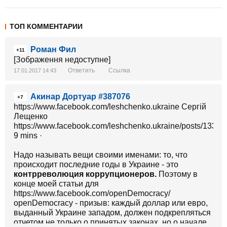
ТОП КОММЕНТАРИИ
Роман Фил
+11
[Зображення недоступне]
Ответить
Ссылка
17.01.2017 14:43
Акинар Дортуар #387076
+7
https://www.facebook.com/leshchenko.ukraine Сергій
Лещенко
https://www.facebook.com/leshchenko.ukraine/posts/133
9 mins ·
Надо называть вещи своими именами: то, что
происходит последние годы в Украине - это
контрреволюция коррупционеров.
Поэтому в
конце моей статьи для
https://www.facebook.com/openDemocracy/
openDemocracy - призыв: каждый доллар или евро,
выданный Украине западом, должен подкрепляться
отчетом не только о принятых законах, но о начале