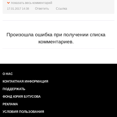
успешного их выполнения. Иначе вы просто еще и
показать весь комментарий
еще даете коррупционерам денег для дальнейшего
Ответить
Ссылка
17.01.2017 14:38
разворовывания.
Произошла ошибка при получении списка
комментариев.
О НАС
КОНТАКТНАЯ ИНФОРМАЦИЯ
ПОДДЕРЖАТЬ
ФОНД ЮРИЯ БУТУСОВА
РЕКЛАМА
УСЛОВИЯ ПОЛЬЗОВАНИЯ