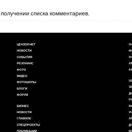
получении списка комментариев.
ЦЕНЗОР.НЕТ
У
НОВОСТИ
М
СОБЫТИЯ
У
РЕЗОНАНС
А
ФОТО
Р
ВИДЕО
О
ФОТОШОПЫ
З
БЛОГИ
Д
ФОРУМ
Р
БИЗНЕС
К
НОВОСТИ
У
ГЛАВНОЕ
А
СПЕЦПРОЕКТЫ
Д
ПУБЛИКАЦИИ
В