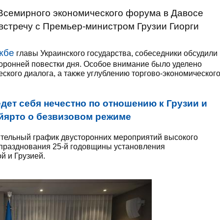
 Всемирного экономического форума в Давосе
встречу с Премьер-министром Грузии Гиорги
жбе
главы Украинского государства, собеседники обсудили
оронней повестки дня. Особое внимание было уделено
ского диалога, а также углублению торгово-экономическог
дет себя нечестно по отношению к Грузии и
ийярто о безвизовом режиме
ительный график двусторонних мероприятий высокого
те празднования 25-й годовщины установления
й и Грузией.