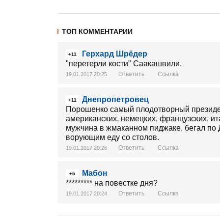
ТОП КОММЕНТАРИИ
Герхард Шрёдер
+11
"перетерли кости" Саакашвили.
Ответить
Ссылка
19.01.2017 20:25
Днепропетровец
+11
Порошенко самый плодотворный президен
американских, немецких, французских, и
мужчина в жмаканном пиджаке, бегал по Д
ворующим еду со столов.
Ответить
Ссылка
19.01.2017 20:26
Мабон
+5
********* на повестке дня?
Ответить
Ссылка
19.01.2017 20:24