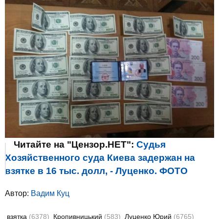
Читайте на "Цензор.НЕТ":
Судья
Хозяйственного суда Киева задержан на
взятке в 16 тыс. долл, - Луценко. ФОТО
Автор:
Вадим Куц
взятка
(6378)
Кропивницький
(583)
Луценко Юрий
(6765)