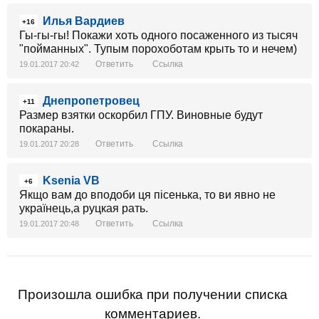
Илья Вардиев
+16
Гы-гы-гы! Покажи хоть одного посаженного из тысяч
"пойманных". Тупым порохоботам крыть то и нечем)
Ответить
Ссылка
19.01.2017 20:42
Днепропетровец
+11
Размер взятки оскорбил ГПУ. Виновные будут
покараны.
Ответить
Ссылка
19.01.2017 20:28
Ksenia VB
+6
Якщо вам до вподоби ця пісенька, то ви явно не
українець,а руцкая рать.
Ответить
Ссылка
19.01.2017 20:48
Произошла ошибка при получении списка
комментариев.