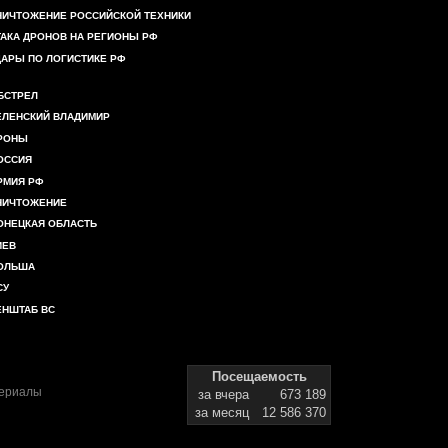
НИЧТОЖЕНИЕ РОССИЙСКОЙ ТЕХНИКИ
ТАКА ДРОНОВ НА РЕГИОНЫ РФ
ДАРЫ ПО ЛОГИСТИКЕ РФ
БСТРЕЛ
ЕЛЕНСКИЙ ВЛАДИМИР
РОНЫ
ОССИЯ
РМИЯ РФ
НИЧТОЖЕНИЕ
ОНЕЦКАЯ ОБЛАСТЬ
ИЕВ
ОЛЬША
СУ
ЕНШТАБ ВС
Посещаемость
териалы
за вчера
673 189
за месяц
12 586 370