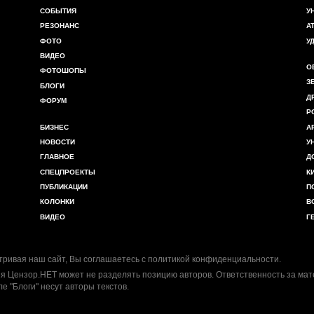
СОБЫТИЯ
У
РЕЗОНАНС
А
ФОТО
У
ВИДЕО
О
ФОТОШОПЫ
З
БЛОГИ
Д
ФОРУМ
Р
БИЗНЕС
А
НОВОСТИ
У
ГЛАВНОЕ
Д
СПЕЦПРОЕКТЫ
К
ПУБЛИКАЦИИ
П
КОЛОНКИ
В
ВИДЕО
Г
ривая наш сайт, Вы соглашаетесь с
политикой конфиденциальности
.
я Цензор.НЕТ может не разделять позицию авторов. Ответственность за ма
ле "Блоги" несут авторы текстов.