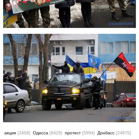
акция
(2458)
Одесса
(8429)
протест
(5994)
Донбасс
(24875)