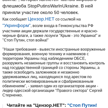
флешмоба StopPutinsWarInUkrainе. В ней
приняли участие около 50 человек.
Цензор.НЕТ
Как сообщает
со ссылкой на
"Укринформ"
, возле входа в Генконсульства РФ
участники акции держали государственные и красно-
черные флаги, а также лозунги "Крым - это Украина!" и
"Стоп Путин, стоп война!"
"Наши требования - вывести иностранные вооруженные
формирования, военную технику и наемников с
территории Украины под наблюдением ОБСЕ,
разоружить незаконные группы и восстановить контроль
над государственной границей со стороны Украины, а
также освободить заложников и незаконно
удерживаемых лиц, находящихся под арестом по
политически мотивированным и сфабрикованным
обвинениям", - заявил один из организаторов акции -
лидер одесской организации "Правого сектора" Сергей
Стерненко.
Читайте на "Цензор.НЕТ":
"Стоп Путин!