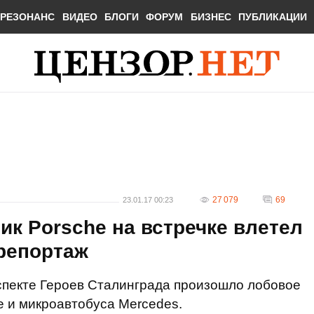
РЕЗОНАНС
ВИДЕО
БЛОГИ
ФОРУМ
БИЗНЕС
ПУБЛИКАЦИИ
27 079
69
23.01.17 00:23
к Porsche на встречке влетел
репортаж
спекте Героев Сталинграда произошло лобовое
 и микроавтобуса Mercedes.