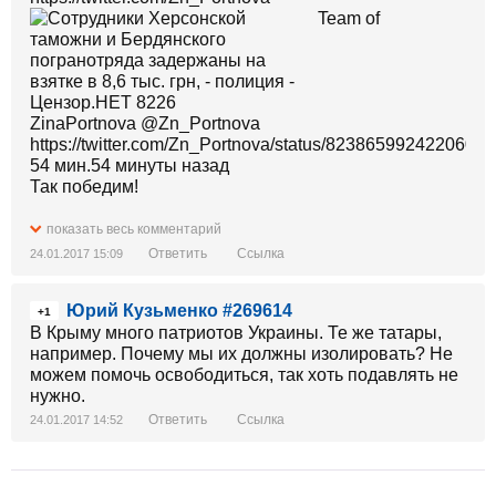
Team of
ZinaPortnova ‏@Zn_Portnova
https://twitter.com/Zn_Portnova/status/8238659924220600
54 мин.54 минуты назад
Так победим!
https://t.co/f9DjQW4WEO
показать весь комментарий
Ответить
Ссылка
24.01.2017 15:09
Затриманий заступник голови Служби
експортного контролю за хабар у $ 250 тисяч
Юрий Кузьменко #269614
знову вийшов на роботу
+1
В Крыму много патриотов Украины. Те же татары,
например. Почему мы их должны изолировать? Не
можем помочь освободиться, так хоть подавлять не
нужно.
Ответить
Ссылка
24.01.2017 14:52