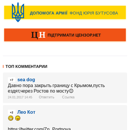
ТОП КОММЕНТАРИИ
sea dog
+7
Давно пора закрыть границу с Крымом,пусть
ездят,через Ростов по мосту😊
Ответить
Ссылка
24.01.2017 14:45
Лео Кот
+2
https://twitter.com/Zn_Portnova