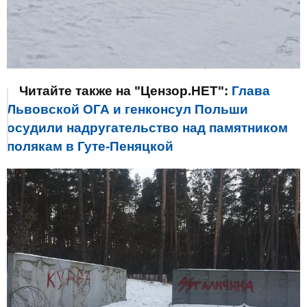
Читайте также на "Цензор.НЕТ":
Глава
Львовской ОГА и генконсул Польши
осудили надругательство над памятником
полякам в Гуте-Пеняцкой