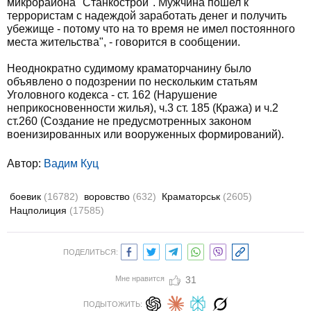
микрорайона "Станкострой". Мужчина пошел к
террористам с надеждой заработать денег и получить
убежище - потому что на то время не имел постоянного
места жительства", - говорится в сообщении.
Неоднократно судимому краматорчанину было
объявлено о подозрении по нескольким статьям
Уголовного кодекса - ст. 162 (Нарушение
неприкосновенности жилья), ч.3 ст. 185 (Кража) и ч.2
ст.260 (Создание не предусмотренных законом
военизированных или вооруженных формирований).
Автор:
Вадим Куц
боевик
(16782)
воровство
(632)
Краматорськ
(2605)
Нацполиция
(17585)
ПОДЕЛИТЬСЯ:
Мне нравится
31
ПОДЫТОЖИТЬ: