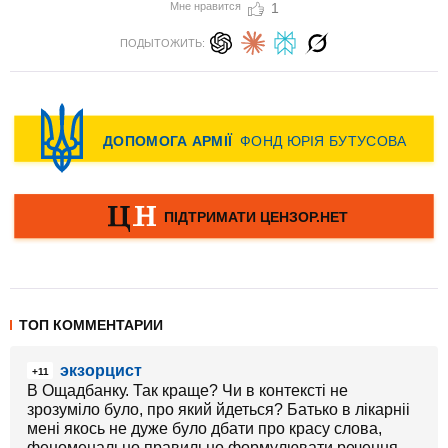
Мне нравится
1
ПОДЫТОЖИТЬ:
ТОП КОММЕНТАРИИ
экзорцист
+11
В Ощадбанку. Так краще? Чи в контексті не
зрозуміло було, про який йдеться? Батько в лікарніі
мені якось не дуже було дбати про красу слова,
феноменально правильно формулювати речення.