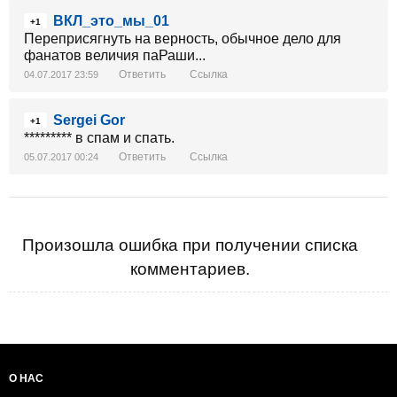
ВКЛ_это_мы_01
+1
Переприсягнуть на верность, обычное дело для
фанатов величия паРаши...
Ответить
Ссылка
04.07.2017 23:59
Sergei Gor
+1
********* в спам и спать.
Ответить
Ссылка
05.07.2017 00:24
Произошла ошибка при получении списка
комментариев.
О НАС