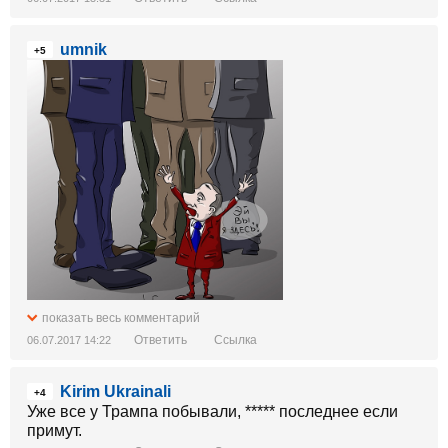
umnik
+5
показать весь комментарий
Ответить
Ссылка
06.07.2017 14:22
Kirim Ukrainali
+4
Уже все у Трампа побывали, ***** последнее если
примут.